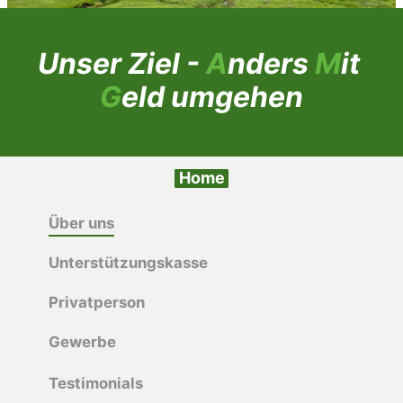
Unser Ziel - 
A
nders 
M
it 
G
eld umgehen
Home
Über uns
Unterstützungskasse
Privatperson
Gewerbe
Testimonials